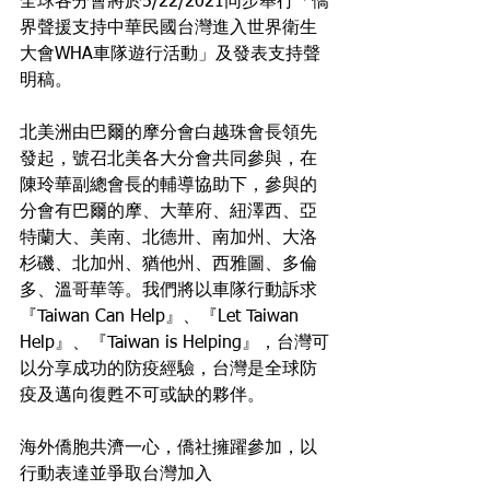
全球各分會將於5/22/2021同步舉行「僑
界聲援支持中華民國台灣進入世界衛生
大會WHA車隊遊行活動」及發表支持聲
明稿。
北美洲由巴爾的摩分會白越珠會長領先
發起，號召北美各大分會共同參與，在
陳玲華副總會長的輔導協助下，參與的
分會有巴爾的摩、大華府、紐澤西、亞
特蘭大、美南、北德卅、南加州、大洛
杉磯、北加州、猶他州、西雅圖、多倫
多、溫哥華等。我們將以車隊行動訴求
『Taiwan Can Help』、『Let Taiwan 
Help』、『Taiwan is Helping』，台灣可
以分享成功的防疫經驗，台灣是全球防
疫及邁向復甦不可或缺的夥伴。
海外僑胞共濟一心，僑社擁躍參加，以
行動表達並爭取台灣加入