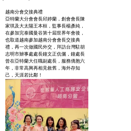
越南分會交接典禮
亞特蘭大分會會長邱婷蘭，創會會長陳
家琪及大太陽王本桓，監事長楊彥純，
在參加完泰國曼谷第十屆世界年會後，
也取道越南參加越南分會會長交接典
禮，再一次做國民外交，拜訪台灣駐胡
志明市辧事處處長鐘文正伉儷，鐘處長
曾在亞特蘭大任職副處長，服務僑胞六
年，非常高興再相見敘舊，海外存知
己，天涯若比鄰！