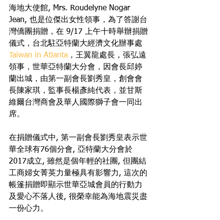
海地大使館, Mrs. Roudelyne Nogar 
Jean, 也是位傑出女性領事，為了答謝台
灣僑團捐贈，在 9/17 上午十時舉辦捐贈
儀式，台北駐亞特蘭大經濟文化辦事處
Taiwan in Atlanta
，王翼龍處長，張弘遠
領事，世華亞特蘭大分會，因會長邱婷
蘭出城，由第一副會長劉秀皇，創會會
長陳家琪，監事長楊彥純代表，並甘斯
維爾台灣商會及華人國際獅子會一同出
席。
在捐贈儀式中, 第一副會長劉秀皇表示世
華全球有76個分會, 亞特蘭大分會於
2017成立, 雖然是個年輕的社團, 但團結
工商婦女菁英力量極具有影響力, 這次的
帳篷捐贈即顯示世華亞城會員的行動力
及愛心不落人後, 很榮幸能為海地震災盡
一份心力。