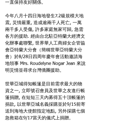
一直保持友好關係。
今年八月十四日海地發生7.2級規模大地
震, 災情嚴重, 造成逾兩千人死亡, 一萬
兩千多人受傷, 許多家庭無家可歸, 急需
各方的援助. 經由台北駐亞特蘭大經濟文
化辦事處聯繫, 世界華人工商婦女企管協
會亞特蘭大分會（簡稱世華亞特蘭大分
會）於8/28日四周年慶年會活動邀請海
地領事 Mrs. Roudelyne Nogar Jean 來說
明災情並尋求台灣僑團援助。
世華亞城得知帳篷是目前需求最大的物
資之一, 立即號召會員及世華之友進行帳
篷捐贈, 在短短三天內募得五十頂帳篷的
捐款, 以世華亞城名義採購並於9/15前寄
送到海地大使館指定地點, 另外採購七個
急救箱在9/17當天的儀式上捐贈。