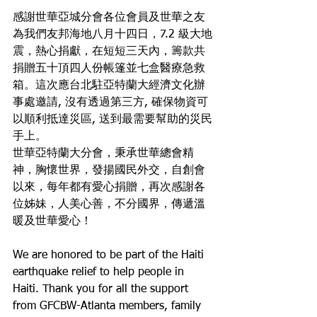
感謝世華亞城分會各位會員及世華之友
為我們友邦海地八月十四日，7.2 級大地
震，熱心捐獻，在短短三天內，籌款共
捐贈五十頂四人份帳篷並七盒醫療急救
箱。這次應台北駐亞特蘭大經濟文化辦
事處邀請, 沒有透過第三方, 確保物資可
以順利抵達災區, 送到最需要幫助的災民
手上。
世華亞特蘭大分會，秉承世華總會精
神，胸懷世界，發揚國民外交，自創會
以來，每年都有愛心捐贈，再次感謝各
位姊妹，人美心善，不分國界，傳遞溫
暖及世華愛心！
We are honored to be part of the Haiti  
earthquake relief to help people in 
Haiti. Thank you for all the support 
from GFCBW-Atlanta members, family 